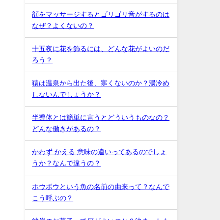
顔をマッサージするとゴリゴリ音がするのは
なぜ？よくないの？
十五夜に花を飾るには、どんな花がよいのだ
ろう？
猿は温泉から出た後、寒くないのか？湯冷め
しないんでしょうか？
半導体とは簡単に言うとどういうものなの？
どんな働きがあるの？
かわず かえる 意味の違いってあるのでしょ
うか？なんで違うの？
ホウボウという魚の名前の由来って？なんで
こう呼ぶの？