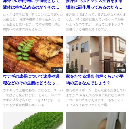
海外での飛行機に手荷物として
多汗症でボトックス注射をする
液体は持ち込めるのか？その制
場合に副作用ってあるのだろう
限について
か？
たとえば空港に着く前にコンビニで買った
多汗症に悩まされている方は少なくありま
お茶など、 液体を機内に持ち込みたいこ
せん。 特に脇汗に悩んでいるケースが多
ともあると思います。 ですが現在、飛行
いようなのですが、 最近ではボトックス
機内への液体の持ち込みは,...
注射による治療を受ける方が...
その他
その他
ウナギの成長について速度や過
家をたてる場合 何坪くらいが平
程などのその生態はどうなって
均の広さなんでしょう？
る？
ウナギって土用の丑の日になると、スーパ
憧れのマイホーム、どんな家を想像してい
ーではよく見かけます。 しかし、年々ウ
ますか？ 家をたてる場合に気になる事の
ナギの値段は高くなってきています。 と
一つに家の広さがあります。 もちろんラ
うのも絶滅が危惧されている...
イフスタイルやファミリー構...