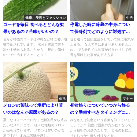
健康、美容とファッション
生活
ゴーヤを毎日 食べるとどんな効
停電した時に冷蔵の中身につい
果があるの？苦味がいいの？
て保冷剤でどのように対処すれ
ばいいの？
苦みが特徴のゴーヤは沖縄など特に暑い地
昔と違って普段生活をしていて急に電気が
域で食されています。 水分も豊富で体を
止まる、 なんて事はあまりありませんよ
冷やす効果もあることから、 暖かい気候
ね。 でも最近では地震が起きたりして停
の中で生活する人々にとって...
電を経験した事がある人も多...
生活
マナー
メロンの苦味って場所により苦
初盆飾りについていつから飾る
いのはなんか原因があるの？
の？準備すべきタイミングにつ
いて
夏になりスーパーに行くと贈答用から瓜み
みなさんは初盆という言葉を知っているで
たいなメロンまで、 様々な種類のメロン
しょうか？ 初盆は親類の方が亡くなって
が売られています。 メロンは甘いのが普
から最初のお盆のことで、 普段のお盆よ
通ですが、まれに苦味を感じ...
りもしっかり飾り付けなどを...