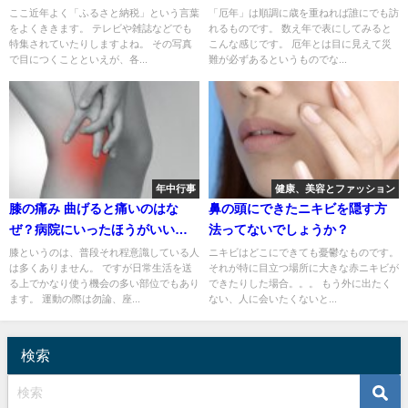
ここ近年よく「ふるさと納税」という言葉
「厄年」は順調に歳を重ねれば誰にでも訪
をよくききます。 テレビや雑誌などでも
れるものです。 数え年で表にしてみると
特集されていたりしますよね。 その写真
こんな感じです。 厄年とは目に見えて災
で目につくことといえが、各...
難が必ずあるというものでな...
年中行事
健康、美容とファッション
膝の痛み 曲げると痛いのはな
鼻の頭にできたニキビを隠す方
ぜ？病院にいったほうがいいの
法ってないでしょうか？
だろうか？
膝というのは、普段それ程意識している人
ニキビはどこにできても憂鬱なものです。
は多くありません。 ですが日常生活を送
それが特に目立つ場所に大きな赤ニキビが
る上でかなり使う機会の多い部位でもあり
できたりした場合。。。 もう外に出たく
ます。 運動の際は勿論、座...
ない、人に会いたくないと...
検索