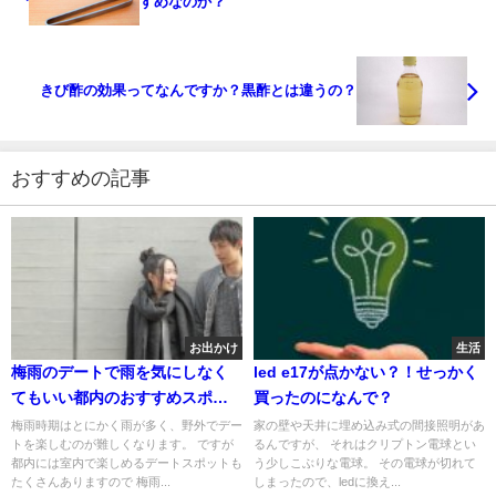
すめなのか？
きび酢の効果ってなんですか？黒酢とは違うの？
おすすめの記事
お出かけ
生活
梅雨のデートで雨を気にしなく
led e17が点かない？！せっかく
てもいい都内のおすすめスポッ
買ったのになんで？
ト！！
梅雨時期はとにかく雨が多く、野外でデー
家の壁や天井に埋め込み式の間接照明があ
トを楽しむのが難しくなります。 ですが
るんですが、 それはクリプトン電球とい
都内には室内で楽しめるデートスポットも
う少しこぶりな電球。 その電球が切れて
たくさんありますので 梅雨...
しまったので、ledに換え...