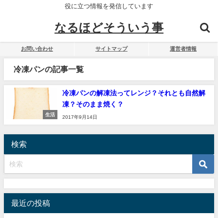
役に立つ情報を発信しています
なるほどそういう事
お問い合わせ
サイトマップ
運営者情報
冷凍パンの記事一覧
冷凍パンの解凍法ってレンジ？それとも自然解
凍？そのまま焼く？
生活
2017年9月14日
検索
最近の投稿