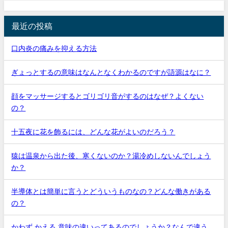
最近の投稿
口内炎の痛みを抑える方法
ぎょっとするの意味はなんとなくわかるのですが語源はなに？
顔をマッサージするとゴリゴリ音がするのはなぜ？よくない
の？
十五夜に花を飾るには、どんな花がよいのだろう？
猿は温泉から出た後、寒くないのか？湯冷めしないんでしょう
か？
半導体とは簡単に言うとどういうものなの？どんな働きがある
の？
かわず かえる 意味の違いってあるのでしょうか？なんで違う