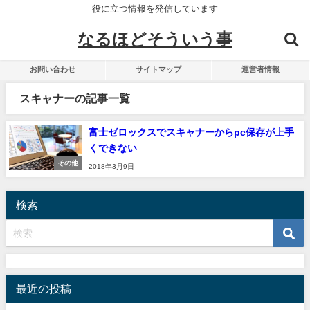
役に立つ情報を発信しています
なるほどそういう事
お問い合わせ
サイトマップ
運営者情報
スキャナーの記事一覧
富士ゼロックスでスキャナーからpc保存が上手
くできない
その他
2018年3月9日
検索
最近の投稿