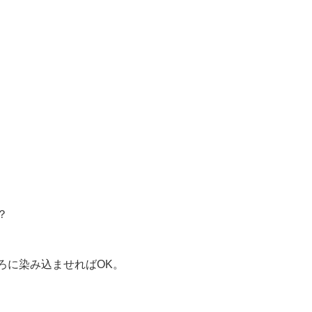
？
ろに染み込ませればOK。