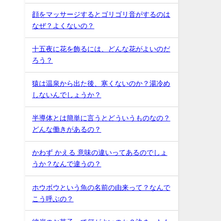
顔をマッサージするとゴリゴリ音がするのは
なぜ？よくないの？
十五夜に花を飾るには、どんな花がよいのだ
ろう？
猿は温泉から出た後、寒くないのか？湯冷め
しないんでしょうか？
半導体とは簡単に言うとどういうものなの？
どんな働きがあるの？
かわず かえる 意味の違いってあるのでしょ
うか？なんで違うの？
ホウボウという魚の名前の由来って？なんで
こう呼ぶの？