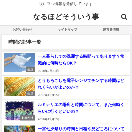
役に立つ情報を発信しています
なるほどそういう事
お問い合わせ
サイトマップ
運営者情報
時間の記事一覧
一人暮らしでの洗濯する時間ってあります？常
識的に何時ならOK？
生活
2018年2月21日
とうもろこしを電子レンジでチンする時間はど
れくらいがよいのか？
生活
2017年12月15日
ルミナリエの場所と時間について、また何時く
らいに行くといいの？
お出かけ
2016年12月13日
一宮七夕祭りの時間と日程や見どころについて