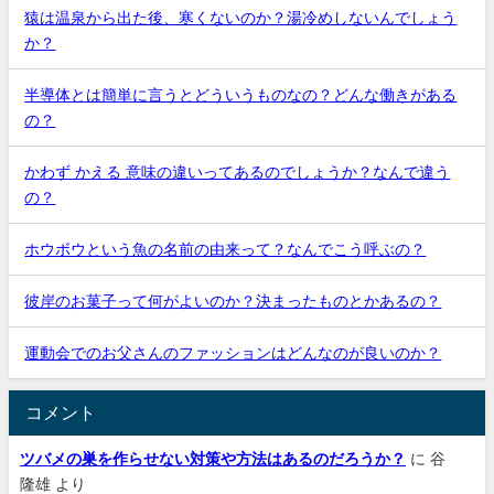
猿は温泉から出た後、寒くないのか？湯冷めしないんでしょう
か？
半導体とは簡単に言うとどういうものなの？どんな働きがある
の？
かわず かえる 意味の違いってあるのでしょうか？なんで違う
の？
ホウボウという魚の名前の由来って？なんでこう呼ぶの？
彼岸のお菓子って何がよいのか？決まったものとかあるの？
運動会でのお父さんのファッションはどんなのが良いのか？
コメント
ツバメの巣を作らせない対策や方法はあるのだろうか？
に
谷
隆雄
より