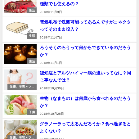
種類でも使えるの？
生活
2018年11月9日
電気毛布で洗濯可能ってあるんですがコネクタ
ってそのまま投入？
生活
2018年11月7日
ろうそくのろうって何からできているのだろう
か？
生活
2018年11月1日
認知症とアルツハイマー病の違いってなに？同
じ事なんでは？
健康、美容とファ
2018年10月30日
ッション
生物（なまもの）は何歳から食べれるのだろう
か？
子供
2018年10月25日
グラノーラって太るんだろうか？食べ過ぎると
よくない？
健康、美容とファ