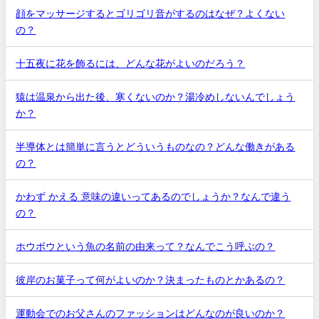
顔をマッサージするとゴリゴリ音がするのはなぜ？よくない
の？
十五夜に花を飾るには、どんな花がよいのだろう？
猿は温泉から出た後、寒くないのか？湯冷めしないんでしょう
か？
半導体とは簡単に言うとどういうものなの？どんな働きがある
の？
かわず かえる 意味の違いってあるのでしょうか？なんで違う
の？
ホウボウという魚の名前の由来って？なんでこう呼ぶの？
彼岸のお菓子って何がよいのか？決まったものとかあるの？
運動会でのお父さんのファッションはどんなのが良いのか？