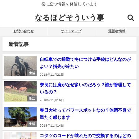
役に立つ情報を発信しています
なるほどそういう事
お問い合わせ
サイトマップ
運営者情報
新着記事
自転車での通勤で冬につける手袋はどんなのが
よい？指先が冷たい
生活
2018年11月21日
奈良には鹿がなぜ多いのだろう？誰が管理して
いるの？
生活
2018年11月16日
春日大社ってパワースポットなの？体調不良で
重たく感じます
生活
2018年11月14日
コタツのコードが壊れたので交換するのはどの